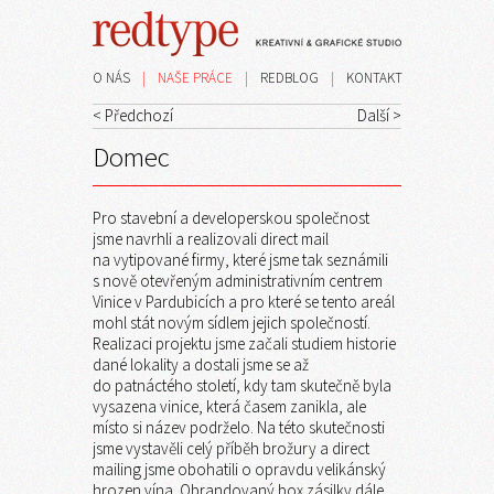
O NÁS
|
NAŠE PRÁCE
|
REDBLOG
|
KONTAKT
< Předchozí
Další >
Domec
Pro stavební a developerskou společnost
jsme navrhli a realizovali direct mail
na vytipované firmy, které jsme tak seznámili
s nově otevřeným administrativním centrem
Vinice v Pardubicích a pro které se tento areál
mohl stát novým sídlem jejich společností.
Realizaci projektu jsme začali studiem historie
dané lokality a dostali jsme se až
do patnáctého století, kdy tam skutečně byla
vysazena vinice, která časem zanikla, ale
místo si název podrželo. Na této skutečnosti
jsme vystavěli celý příběh brožury a direct
mailing jsme obohatili o opravdu velikánský
hrozen vína. Obrandovaný box zásilky dále