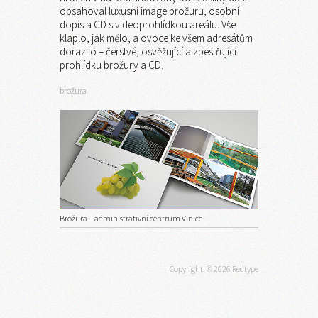
obsahoval luxusní image brožuru, osobní
dopis a CD s videoprohlídkou areálu. Vše
klaplo, jak mělo, a ovoce ke všem adresátům
dorazilo – čerstvé, osvěžující a zpestřující
prohlídku brožury a CD.
brožura
Brožura – administrativní centrum Vinice
Copyright: © 2026 Redtype