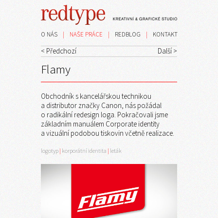
O NÁS
|
NAŠE PRÁCE
|
REDBLOG
|
KONTAKT
< Předchozí
Další >
Flamy
Obchodník s kancelářskou technikou
a distributor značky Canon, nás požádal
o radikální redesign loga. Pokračovali jsme
základním manuálem Corporate identity
a vizuální podobou tiskovin včetně realizace.
logotyp
|
korporátní identita
|
leták