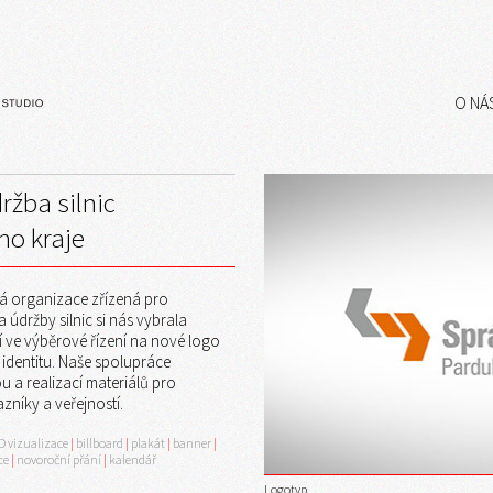
O NÁ
ržba silnic
ho kraje
á organizace zřízená pro
a údržby silnic si nás vybrala
í ve výběrové řízení na nové logo
 identitu. Naše spolupráce
u a realizací materiálů pro
zníky a veřejností.
D vizualizace
|
billboard
|
plakát
|
banner
|
ce
|
novoroční přání
|
kalendář
Logotyp