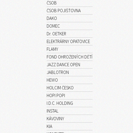
ČSOB
ČSOB POJIŠŤOVNA
DAKO
DOMEC
Dr. OETKER
ELEKTRÁRNY OPATOVICE
FLAMY
FOND OHROŽENÝCH DĚTÍ
JAZZ DANCE OPEN
JABLOTRON
HEWO
HOLCIM ČESKO
HOPI POPI
I.D.C. HOLDING
INSTAL
KÁVOVINY
KIA