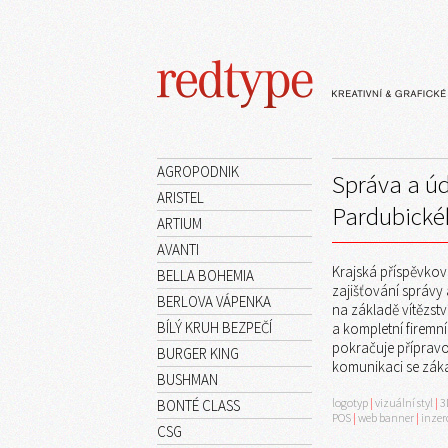
AGROPODNIK
Správa a úd
ARISTEL
Pardubické
ARTIUM
AVANTI
Krajská příspěvkov
BELLA BOHEMIA
zajišťování správy 
BERLOVA VÁPENKA
na základě vítězstv
BÍLÝ KRUH BEZPEČÍ
a kompletní firemní
pokračuje přípravo
BURGER KING
komunikaci se záka
BUSHMAN
logotyp
|
vizuální styl
|
3
BONTÉ CLASS
POS
|
web banner
|
inzer
CSG