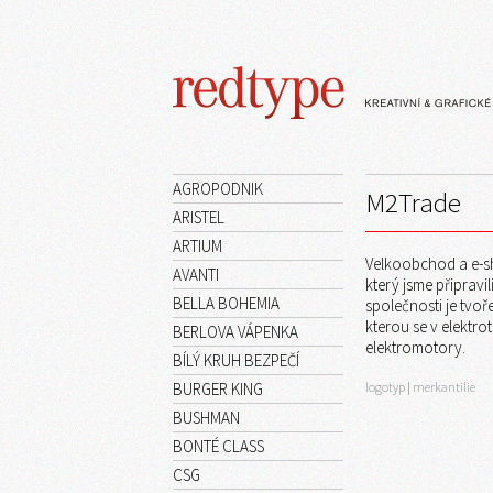
AGROPODNIK
M2Trade
ARISTEL
ARTIUM
Velkoobchod a e-sh
AVANTI
který jsme připrav
BELLA BOHEMIA
společnosti je tvo
kterou se v elektr
BERLOVA VÁPENKA
elektromotory.
BÍLÝ KRUH BEZPEČÍ
BURGER KING
logotyp
|
merkantilie
BUSHMAN
BONTÉ CLASS
CSG