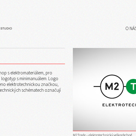
O NÁ
op s elektromateriálem, pro
ili logotyp s minimanuálem. Logo
řeno elektrotechnickou značkou,
otechnických schématech označují
M2Trade – elektrotechnický velkoobchod