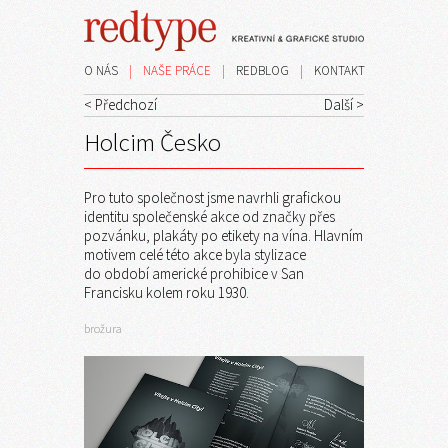
O NÁS
|
NAŠE PRÁCE
|
REDBLOG
|
KONTAKT
< Předchozí
Další >
Holcim Česko
Pro tuto společnost jsme navrhli grafickou
identitu společenské akce od značky přes
pozvánku, plakáty po etikety na vína. Hlavním
motivem celé této akce byla stylizace
do období americké prohibice v San
Francisku kolem roku 1930.
brožura